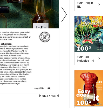
100° - Flip It -
NL
100° - all
inclusive - nl
66-67
/
68